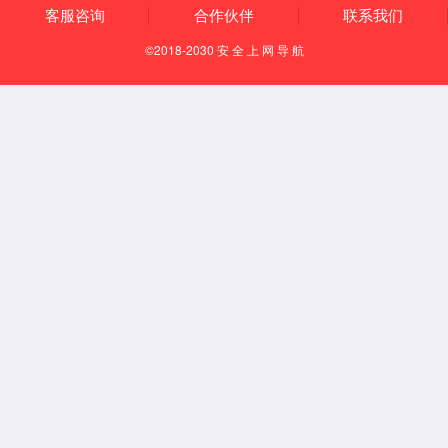
电子纸显示屏
CTP电容式触摸屏
LCD薄化、镀膜、AG
公司优势
新闻资讯