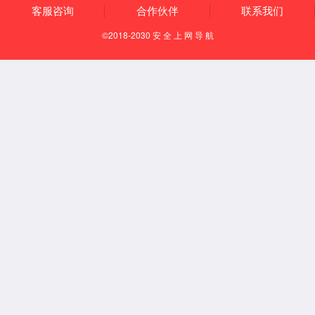
电子纸显示屏
CTP电容式触摸屏
LCD薄化、镀膜、AG
公司优势
新闻资讯